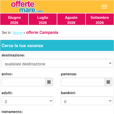
Navig
Giugno
Luglio
Agosto
Settembre
2026
2026
2026
2026
offerte Campania
Sei in:
Home
Cerca la tua vacanza
destinazione:
arrivo:
partenza:
adulti:
bambini:
trattamento: