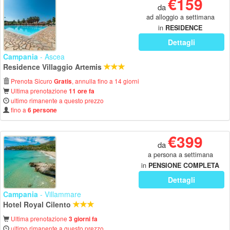
€159
da
ad alloggio a settimana
in
RESIDENCE
Dettagli
Campania
- Ascea
Residence Villaggio Artemis
Prenota Sicuro
, annulla fino a 14 giorni
Gratis
Ultima prenotazione
11 ore fa
ultimo rimanente a questo prezzo
fino a
6 persone
€399
da
a persona a settimana
in
PENSIONE COMPLETA
Dettagli
Campania
- Villammare
Hotel Royal Cilento
Ultima prenotazione
3 giorni fa
ultimo rimanente a questo prezzo