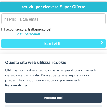
Iscriviti per ricevere Super Offerte!
La
tua
email
acconsento al trattamento dei
dati personali
Iscriviti
Questo sito web utilizza i cookie
Contatti
Privacy
Avviso
policy
legale
Utilizziamo cookie e tecnologie simili per il funzionamento
del sito e altre finalità. Puoi accettare le impostazioni
Preferenze cookie
predefinite o modificarle in qualunque momento
Personalizza
.
Copyright © Tutti i diritti sono riservati
Hello Vacanze S.r.L.
Accetta tutti
Tel: 0734.671500
via A. Costa n° 2 - 63822 P. S. Giorgio (FM)