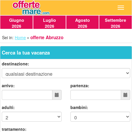
Navig
Giugno
Luglio
Agosto
Settembre
2026
2026
2026
2026
offerte Abruzzo
Sei in:
Home
Cerca la tua vacanza
destinazione:
arrivo:
partenza:
adulti:
bambini:
trattamento: