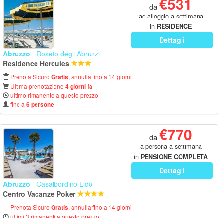
€531
da
ad alloggio a settimana
in
RESIDENCE
Dettagli
Abruzzo
- Roseto degli Abruzzi
Residence Hercules
Prenota Sicuro
, annulla fino a 14 giorni
Gratis
Ultima prenotazione
4 giorni fa
ultimo rimanente a questo prezzo
fino a
6 persone
€770
da
a persona a settimana
in
PENSIONE COMPLETA
Dettagli
Abruzzo
- Casalbordino Lido
Centro Vacanze Poker
Prenota Sicuro
, annulla fino a 14 giorni
Gratis
ultimi 3 rimanenti a questo prezzo