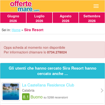
Navig
Giugno
Luglio
Agosto
Settembre
2026
2026
2026
2026
Sira Resort
Sei in:
Home
Opps scheda al momento non disponibile
Per informazioni chiamare lo
0734.278024
Gli utenti che hanno cercato Sira Resort hanno
cercato anche ...
La Castellana Residence Club
Calabria
8.1
Buono
su 5268 recensioni